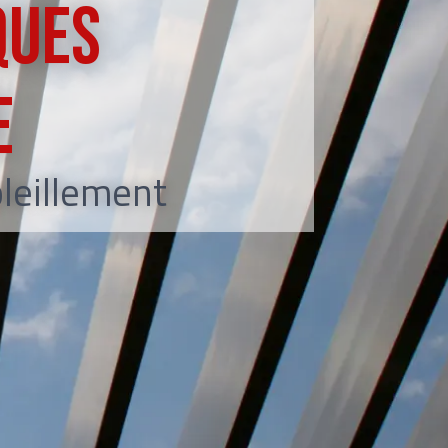
ques
e
oleillement