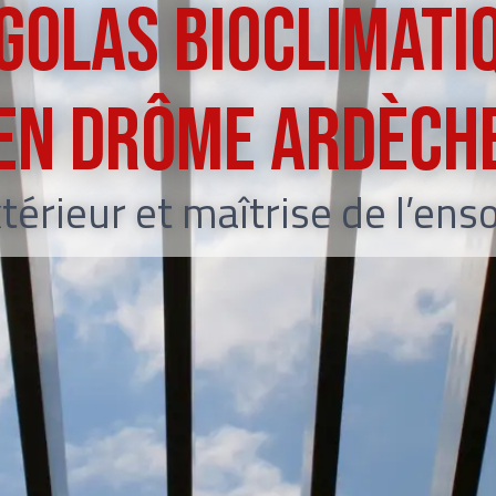
golas bioclimati
en Drôme Ardèch
térieur et maîtrise de l’ens