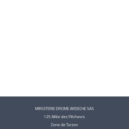
MIROITERIE DROME ARDECHE SAS
125 Allée des Pêcheurs
Zone de Turzon